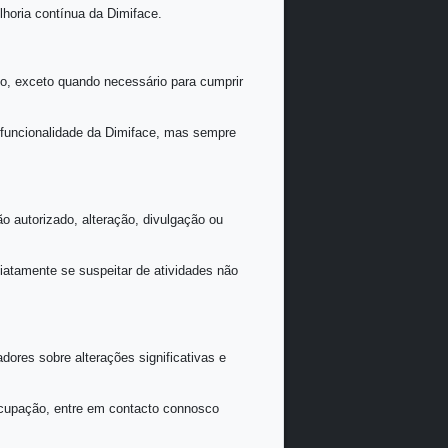
ua experiência na Dimiface, fornecendo conteúdo relevante e
alizações de recursos e mensagens relacionadas ao serviço.
lises internas, pesquisa e melhoria contínua da Dimiface.
rceiros sem o seu consentimento, exceto quando necessário p
izadores.
es de serviços para melhorar a funcionalidade da Dimiface, 
informações contra acesso não autorizado, alteração, divul