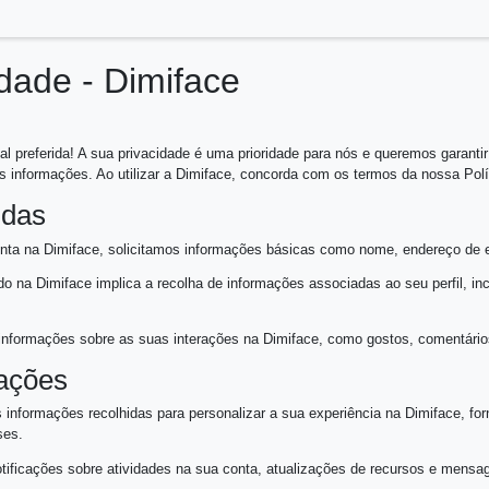
Privacidade - Dimiface
24
plataforma social preferida! A sua privacidade é uma priori
otegemos as suas informações. Ao utilizar a Dimiface, concor
 Recolhidas
Ao criar uma conta na Dimiface, solicitamos informações bás
rtilhar conteúdo na Dimiface implica a recolha de informaçõe
r.
a:
Registramos informações sobre as suas interações na Dimif
de Informações