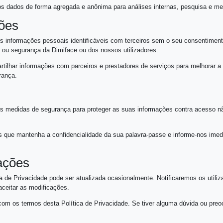
a:
Utilizamos as informações recolhidas para personalizar a s
os seus interesses.
 enviar-lhe notificações sobre atividades na sua conta, atu
mento:
Utilizamos dados de forma agregada e anônima para aná
 Informações
Não partilhamos informações pessoais identificáveis com te
itos, propriedade ou segurança da Dimiface ou dos nossos util
:
Poderemos partilhar informações com parceiros e prestador
padrões de segurança.
Implementamos medidas de segurança para proteger as suas 