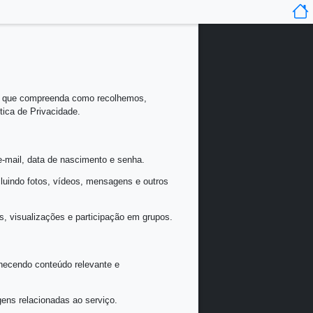
dade para nós e queremos garantir que compreenda como recol
da com os termos da nossa Política de Privacidade.
icas como nome, endereço de e-mail, data de nascimento e s
s associadas ao seu perfil, incluindo fotos, vídeos, mensage
ace, como gostos, comentários, visualizações e participaçã